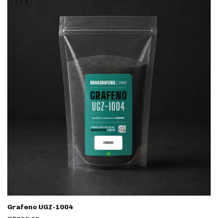
1
/
3
Grafeno UGZ-1004