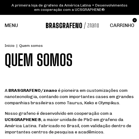
A primeira loja de grafeno da América Latina • Desenvolvimentos
em cooperação com a UCSGRAPHENE®
0
MENU
CARRINHO
Início
|
Quem somos
QUEM SOMOS
A
BRASGRAFENO/znano
é pioneira em customizações com
nanotecnologia, contando com importantes cases em grandes
companhias brasileiras como Taurus, Keko e Olympikus.
Nosso grafeno é desenvolvido em cooperação com a
UCSGRAPHENE®
, a maior unidade de P&D em grafeno da
América Latina. Fabricado no Brasil, com validação dentro de
importantes centros de pesquisa e acadêmicos.